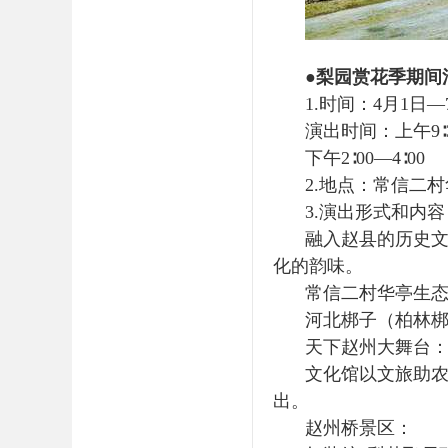
●梨园赏花季期间
1.时间：4月1日
演出时间：上午9∶30
下午2∶00—4∶00
2.地点：常信二
3.演出形式和内容
融入赵县的历史
化的韵味。
常信二村华亭生
河北梆子（柏林梆
天下赵州大舞台
文化馆以文旅助
出。
赵州桥景区：