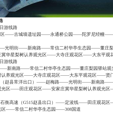
路
二日游线路
景区——古城墙遗址园——永通桥公园——陀罗尼经幢—
——光明街——新南路——常信二村华亭生态园——董庄
庄冀华星梨树认养观光区——大寺庄观花区——大东平观
一日游线路
道——新南路——常信二村华亭生态园——董庄梨园驿站
树认养观光区——大寺庄观花区——大东平观花区——贤
速（赵县常洋出口）——赵梅路——光明街——新南路—
观光区——田庄观花区——安家庄冀华星梨树认养观光区
石衡高速（G515赵县出口）——定浚线——田庄观花
区——常信二村华亭生态园——308国道