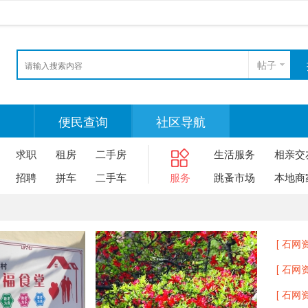
帖子
便民查询
社区导航
求职
租房
二手房
生活服务
相亲交
招聘
拼车
二手车
服务
跳蚤市场
本地商
[ 石网资
[ 石网资
[ 石网资