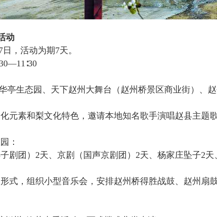
活动
—7日，活动为期7天。
—11∶30
村华亭生态园、天下赵州大舞台（赵州桥景区商业街）、
文化元素和梨文化特色，邀请本地知名歌手演唱赵县主题
态园：
子剧团）2天、京剧（国声京剧团）2天、杨家庄坠子2天
：
农形式，组织小型音乐会，安排赵州桥得胜战鼓、赵州扇