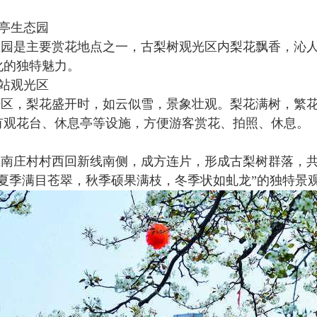
华亭生态园
态园是主要赏花地点之一，古梨树观光区内梨花飘香，沁
化的独特魅力。
驿站观光区
光区，梨花盛开时，如云似雪，景象壮观。梨花满树，繁
有观花台、休息亭等设施，方便游客赏花、拍照、休息。
南庄村村西回新线南侧，成方连片，形成古梨树群落，共有百年以
夏季满目苍翠，秋季硕果满枝，冬季状如虬龙”的独特景