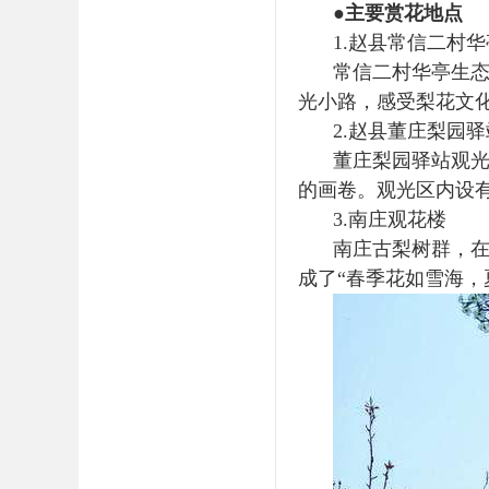
●主要赏花地点
1.赵县常信二村
常信二村华亭生
光小路，感受梨花文
2.赵县董庄梨园
董庄梨园驿站观
的画卷。观光区内设
3.南庄观花楼
南庄古梨树群，在
成了“春季花如雪海，