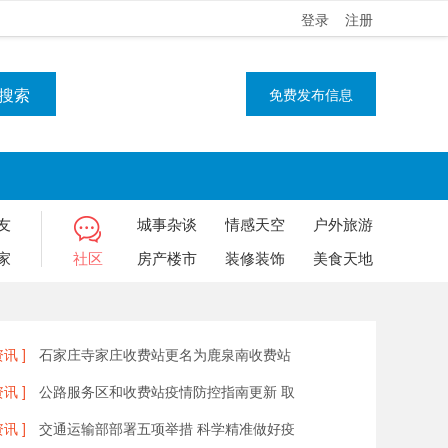
登录
注册
搜索
免费发布信息
友
城事杂谈
情感天空
户外旅游
家
社区
房产楼市
装修装饰
美食天地
讯 ]
石家庄寺家庄收费站更名为鹿泉南收费站
讯 ]
公路服务区和收费站疫情防控指南更新 取
讯 ]
交通运输部部署五项举措 科学精准做好疫