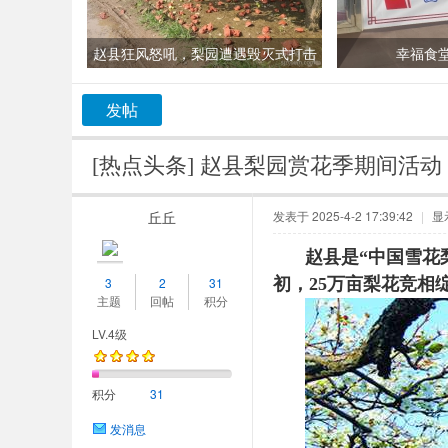
赵县狂风怒吼，梨园遭遇毁灭式打击
幸福食堂
发帖
[热点头条]
赵县梨园赏花季期间活动
丘丘
发表于 2025-4-2 17:39:42
|
显
赵县是“中国雪花
3
2
31
初，25万亩梨花竞
主题
回帖
积分
LV.4级
积分
31
发消息