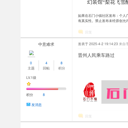
幻装馆“梨花飞雪
如果在石门小镇社区发布：个人广
有真实性。禁止发布未经原创允
回复
中意难求
发表于 2025-4-2 19:14:23
来自
晋州人民乘车路过
0
4
8
主题
回帖
积分
LV.1级
积分
8
发消息
回复