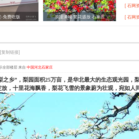
[ 石网资
-免费吃饭
浪漫满城 繁花盛放 石家庄
[ 石网资
[复制链接]
示全部楼层
来自
中国河北石家庄
梨之乡”，梨园面积25万亩，是华北最大的生态观光园，梨
相绽放，十里花海飘香，梨花飞雪的景象蔚为壮观，宛如人