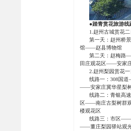
●踏青赏花旅游线
1.赵州古城赏花
第一天：赵州桥
馆——赵县博物馆
第二天：赵梅路
田庄观花区——安家
2.赵州梨园赏花
线路一：308国
——安家庄冀华星梨
线路二：青银高
区——南庄古梨树群
楼观花区
线路三：市区——
——董庄梨园驿站观光