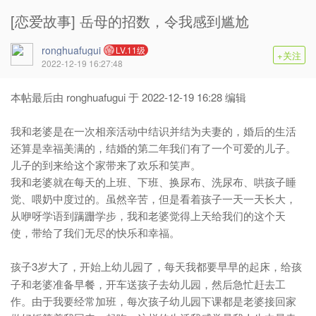
[恋爱故事] 岳母的招数，令我感到尴尬
ronghuafugui
LV.11级
+关注
2022-12-19 16:27:48
本帖最后由 ronghuafugui 于 2022-12-19 16:28 编辑
我和老婆是在一次相亲活动中结识并结为夫妻的，婚后的生活
还算是幸福美满的，结婚的第二年我们有了一个可爱的儿子。
儿子的到来给这个家带来了欢乐和笑声。
我和老婆就在每天的上班、下班、换尿布、洗尿布、哄孩子睡
觉、喂奶中度过的。虽然辛苦，但是看着孩子一天一天长大，
从咿呀学语到蹒跚学步，我和老婆觉得上天给我们的这个天
使，带给了我们无尽的快乐和幸福。
3岁大了，开始上幼儿园了，每天我都要早早的起床，给孩
孩子
子和老婆准备早餐，开车送孩子去幼儿园，然后急忙赶去工
作。由于我要经常加班，每次孩子幼儿园下课都是老婆接回家