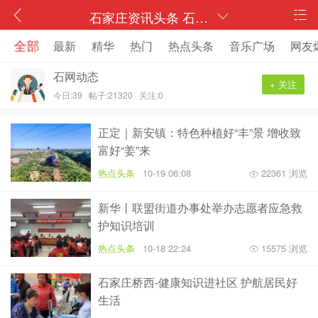
石家庄资讯头条 石家庄网友爆料 石家庄全民记者 石网
全部
最新
精华
热门
热点头条
音乐广场
网友
石网动态
+ 关注
今日:39
帖子:21320
关注:0
正定｜新安镇：特色种植好“丰”景 增收致
富好“姜”来
热点头条
10-19 06:08
22361 浏览
新华丨联盟街道办事处举办志愿者应急救
护知识培训
热点头条
10-18 22:24
15575 浏览
石家庄桥西-健康知识进社区 护航居民好
生活