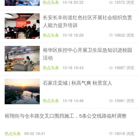
热点头条
10-18 20:32
15572 浏览
长安长丰街道红色社区开展社会组织负责
人能力提升培训
热点头条
10-18 18:29
16632 浏览
裕华区疾控中心开展卫生应急知识进校园
活动
热点头条
10-18 16:43
19987 浏览
石家庄栾城 | 秋高气爽 秋景宜人
热点头条
10-18 14:48
15981 浏览
裕翔街与仓丰路交叉口围挡施工，5条公交线路临时调整
热点头条
09-02 19:41
18018 浏览