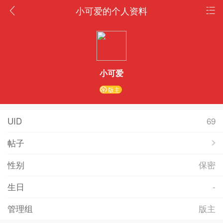
小可爱的个人资料
小可爱
版主
UID
69
帖子
性别
保密
生日
-
管理组
版主