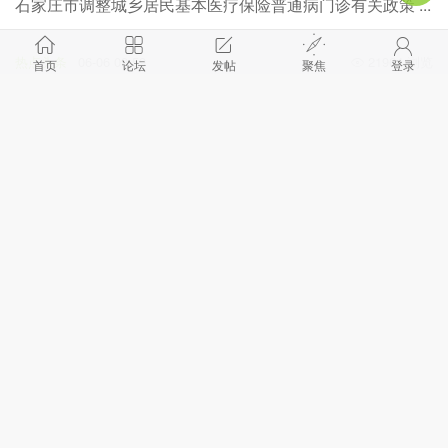
石家庄市调整城乡居民基本医疗保险普通病门诊有关政策 ...
热点头条
06-06 09:59
21964 浏览
首页
论坛
发帖
聚焦
登录
高考期间，石家庄公交、地铁这些人免费乘车
热点头条
06-06 07:47
21480 浏览
今日迎来“芒种”节气 近两天石家庄市有降雨出现
热点头条
06-05 15:14
20299 浏览
“龙抬头”、行星伴月、水星“现身”
热点头条
02-29 11:51
19085 浏览
提供就业岗位10万余个！石家庄第20届“春风行动”来啦