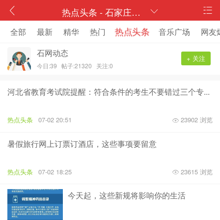
热点头条 - 石家庄资讯头条 石家庄网友爆料 石家庄全民记者 石网
热点头条
全部
最新
精华
热门
音乐广场
网友
石网动态
+ 关注
今日:39
帖子:21320
关注:0
河北省教育考试院提醒：符合条件的考生不要错过三个专...
热点头条
07-02 20:51
23902 浏览
暑假旅行网上订票订酒店，这些事项要留意
热点头条
07-02 18:25
23615 浏览
今天起，这些新规将影响你的生活